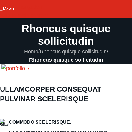
Skip to navigation
Menu
Skip to main content
Rhoncus quisque
sollicitudin
Home
/
Rhoncus quisque sollicitudin
/
Rhoncus quisque sollicitudin
ULLAMCORPER CONSEQUAT
PULVINAR SCELERISQUE
COMMODO SCELERISQUE.