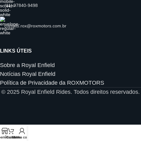
(11) 97840-9498
contato.rox@roxmotors.com.br
LINKS ÚTEIS
Sobre a Royal Enfield
Notícias Royal Enfield
Política de Privacidade da ROXMOTORS
© 2025 Royal Enfield Rides. Todos direitos reservados.
eriências
Carrinho
Minha conta